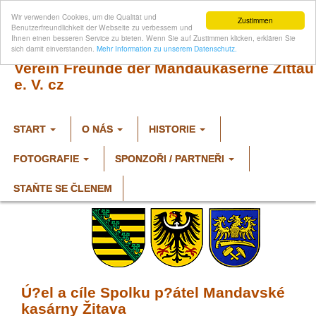
Wir verwenden Cookies, um die Qualität und
Zustimmen
Benutzerfreundlichkeit der Webseite zu verbessern und
Ihnen einen besseren Service zu bieten. Wenn Sie auf Zustimmen klicken, erklären Sie
sich damit einverstanden.
Mehr Information zu unserem Datenschutz.
Verein Freunde der Mandaukaserne Zittau
e. V. cz
START
O NÁS
HISTORIE
FOTOGRAFIE
SPONZOŘI / PARTNEŘI
STAŇTE SE ČLENEM
Ú?el a cíle Spolku p?átel Mandavské
kasárny Žitava