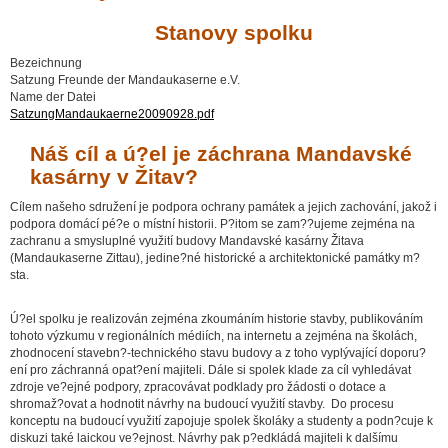
Stanovy spolku
Bezeichnung
Satzung Freunde der Mandaukaserne e.V.
Name der Datei
SatzungMandaukaerne20090928.pdf
Náš cíl a ú?el je záchrana Mandavské
kasárny v Žitav?
Cílem našeho sdružení je podpora ochrany památek a jejich zachování, jakož i
podpora domácí pé?e o místní historii. P?itom se zam??ujeme zejména na
zachranu a smysluplné využití budovy Mandavské kasárny Žitava
(Mandaukaserne Zittau), jedine?né historické a architektonické památky m?
sta.
Ú?el spolku je realizován zejména zkoumáním historie stavby, publikováním
tohoto výzkumu v regionálních médiích, na internetu a zejména na školách,
zhodnocení stavebn?-technického stavu budovy a z toho vyplývající doporu?
ení pro záchranná opat?ení majiteli. Dále si spolek klade za cíl vyhledávat
zdroje ve?ejné podpory, zpracovávat podklady pro žádosti o dotace a
shromaž?ovat a hodnotit návrhy na budoucí využití stavby. Do procesu
konceptu na budoucí využití zapojuje spolek školáky a studenty a podn?cuje k
diskuzi také laickou ve?ejnost. Návrhy pak p?edkládá majiteli k dalšímu