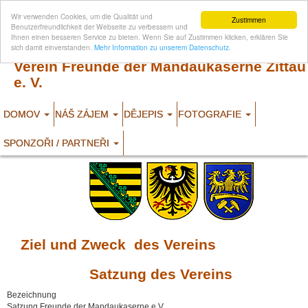
Wir verwenden Cookies, um die Qualität und
Zustimmen
Benutzerfreundlichkeit der Webseite zu verbessern und
Ihnen einen besseren Service zu bieten. Wenn Sie auf Zustimmen klicken, erklären Sie
sich damit einverstanden.
Mehr Information zu unserem Datenschutz.
Verein Freunde der Mandaukaserne Zittau
e. V.
DOMOV
NÁŠ ZÁJEM
DĚJEPIS
FOTOGRAFIE
SPONZOŘI / PARTNEŘI
Ziel und Zweck des Vereins
Satzung des Vereins
Bezeichnung
Satzung Freunde der Mandaukaserne e.V.