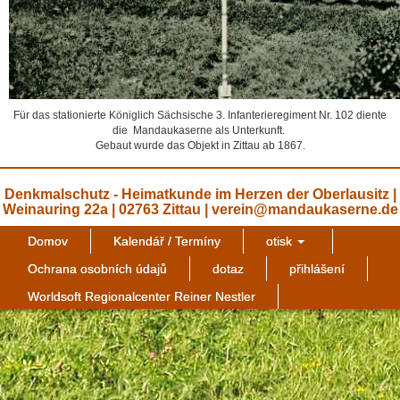
Für das stationierte Königlich Sächsische 3. Infanterieregiment Nr. 102 diente
die Mandaukaserne als Unterkunft.
Gebaut wurde das Objekt in Zittau ab 1867.
Denkmalschutz - Heimatkunde im Herzen der Oberlausitz |
Weinauring 22a | 02763 Zittau | verein@mandaukaserne.de
Domov
Kalendář / Termíny
otisk
Ochrana osobních údajů
dotaz
přihlášení
Worldsoft Regionalcenter Reiner Nestler