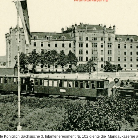
rte Königlich Sächsische 3. Infanterieregiment Nr. 102 diente die Mandaukaserne a