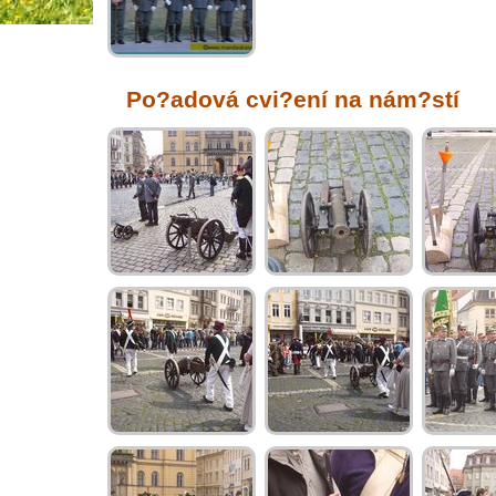
Po?adová cvi?ení na nám?stí